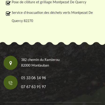
Pose de clôture et grillage Montpezat De Quercy
Service d'évacuation des déchets verts Montpezat De
Quercy 82270
382 chemin du Ramierou
82000 Montauban
05 33 06 14 96
07 67 63 91 97