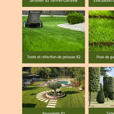
Jardinier 82 Tarn-et-Garonne
Evacuation 
Tonte et réfection de pelouse 82
Pose de ga
Paysagiste 82
Tail