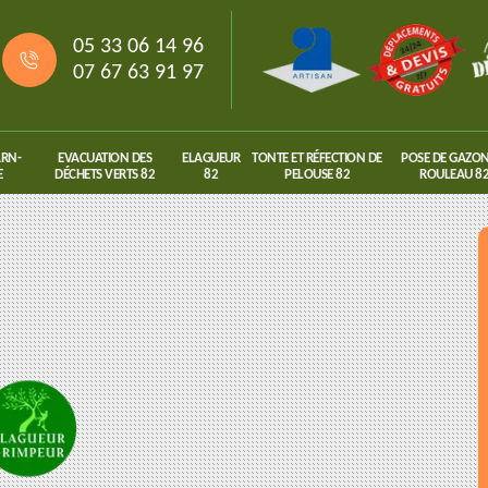
05 33 06 14 96
07 67 63 91 97
ARN-
EVACUATION DES
ELAGUEUR
TONTE ET RÉFECTION DE
POSE DE GAZON
E
DÉCHETS VERTS 82
82
PELOUSE 82
ROULEAU 8