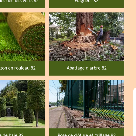
des déchets verts 82
Elagueur 82
zon en rouleau 82
Abattage d'arbre 82
le de haie 82
Pose de clôture et grillage 82