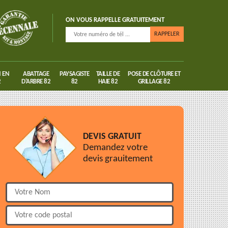
ON VOUS RAPPELLE GRATUITEMENT
 EN
ABATTAGE
PAYSAGISTE
TAILLE DE
POSE DE CLÔTURE ET
2
D'ARBRE 82
82
HAIE 82
GRILLAGE 82
DEVIS GRATUIT
Demandez votre
devis grauitement