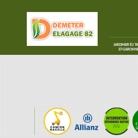
JARDINIER 82 T
ET-GARONN