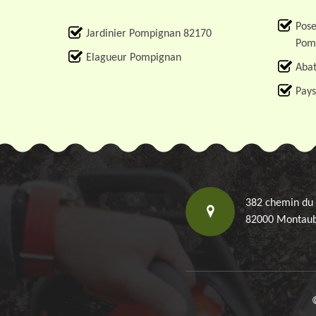
Pose
Jardinier Pompignan 82170
Pom
Elagueur Pompignan
Abat
Pays
382 chemin du
82000 Montau