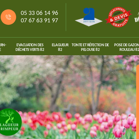
05 33 06 14 96
07 67 63 91 97
ARN-
EVACUATION DES
ELAGUEUR
TONTE ET RÉFECTION DE
POSE DE GAZON
E
DÉCHETS VERTS 82
82
PELOUSE 82
ROULEAU 8