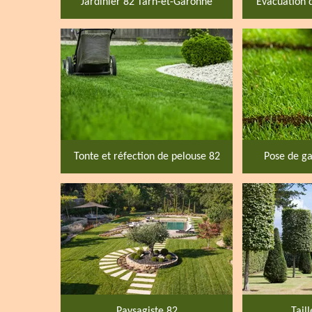
Jardinier 82 Tarn-et-Garonne
Evacuation 
Tonte et réfection de pelouse 82
Pose de ga
Paysagiste 82
Tail