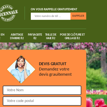
ON VOUS RAPPELLE GRATUITEMENT
 EN
ABATTAGE
PAYSAGISTE
TAILLE DE
POSE DE CLÔTURE ET
2
D'ARBRE 82
82
HAIE 82
GRILLAGE 82
DEVIS GRATUIT
Demandez votre
devis grauitement