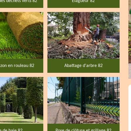
des déchets verts 82
Elagueur 82
zon en rouleau 82
Abattage d'arbre 82
le de haie 82
Pose de clôture et grillage 82