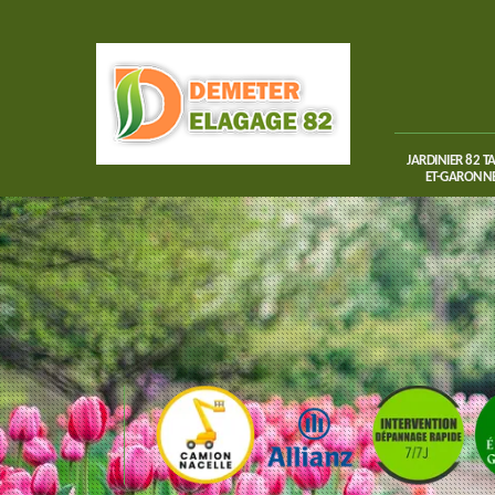
JARDINIER 82 T
ET-GARONN