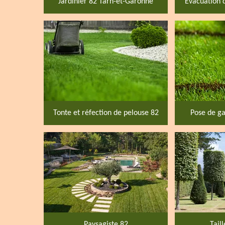
Jardinier 82 Tarn-et-Garonne
Evacuation 
Tonte et réfection de pelouse 82
Pose de ga
Paysagiste 82
Tail