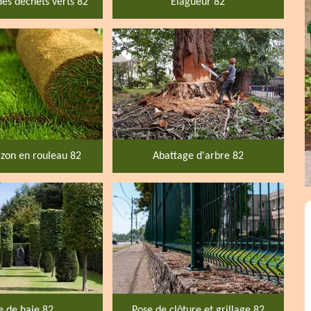
des déchets verts 82
Elagueur 82
zon en rouleau 82
Abattage d'arbre 82
le de haie 82
Pose de clôture et grillage 82