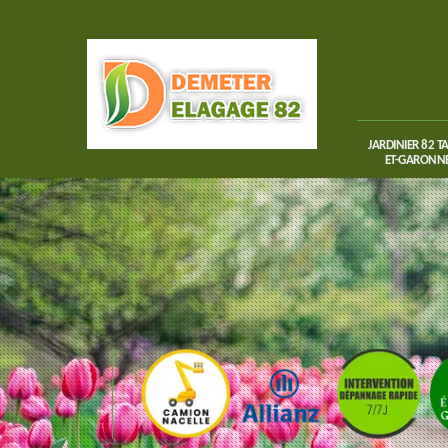
JARDINIER 82 T
ET-GARONN