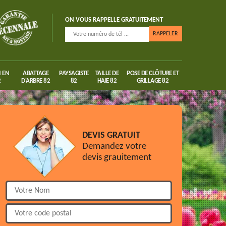
ON VOUS RAPPELLE GRATUITEMENT
 EN
ABATTAGE
PAYSAGISTE
TAILLE DE
POSE DE CLÔTURE ET
2
D'ARBRE 82
82
HAIE 82
GRILLAGE 82
DEVIS GRATUIT
Demandez votre
devis grauitement