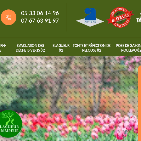
05 33 06 14 96
07 67 63 91 97
ARN-
EVACUATION DES
ELAGUEUR
TONTE ET RÉFECTION DE
POSE DE GAZON
E
DÉCHETS VERTS 82
82
PELOUSE 82
ROULEAU 8