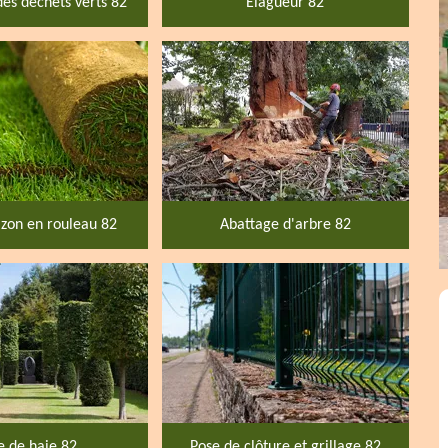
des déchets verts 82
Elagueur 82
zon en rouleau 82
Abattage d'arbre 82
le de haie 82
Pose de clôture et grillage 82