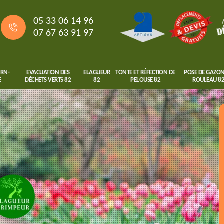
05 33 06 14 96
07 67 63 91 97
ARN-
EVACUATION DES
ELAGUEUR
TONTE ET RÉFECTION DE
POSE DE GAZON
E
DÉCHETS VERTS 82
82
PELOUSE 82
ROULEAU 8