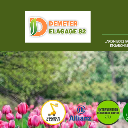
JARDINIER 82 T
ET-GARONN