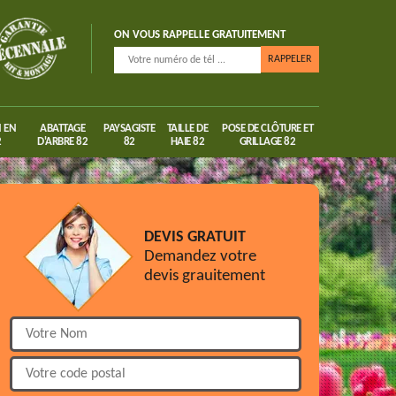
ON VOUS RAPPELLE GRATUITEMENT
 EN
ABATTAGE
PAYSAGISTE
TAILLE DE
POSE DE CLÔTURE ET
2
D'ARBRE 82
82
HAIE 82
GRILLAGE 82
DEVIS GRATUIT
Demandez votre
devis grauitement