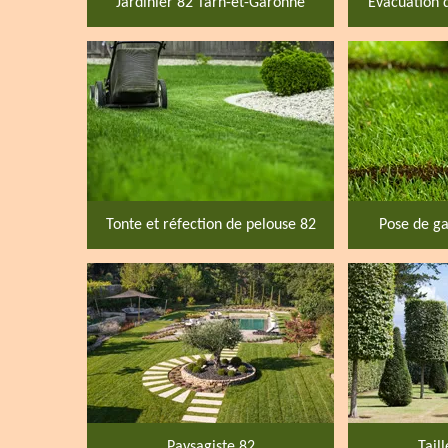
Jardinier 82 Tarn-et-Garonne
Evacuation 
Tonte et réfection de pelouse 82
Pose de ga
Paysagiste 82
Tail